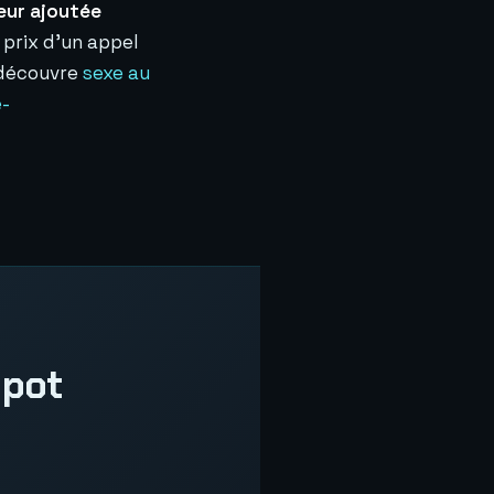
eur ajoutée
 prix d'un appel
, découvre
sexe au
e-
 pot