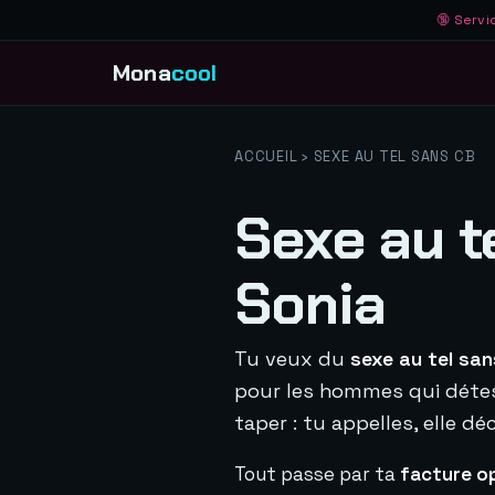
🔞 Servi
Mona
cool
ACCUEIL
› SEXE AU TEL SANS CB
Sexe au t
Sonia
Tu veux du
sexe au tel san
pour les hommes qui détes
taper : tu appelles, elle dé
Tout passe par ta
facture o