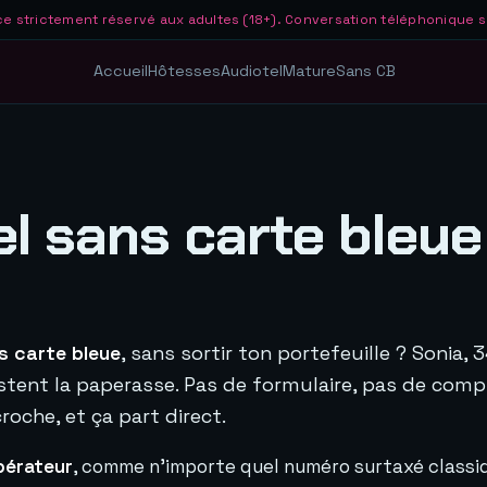
ce strictement réservé aux adultes (18+). Conversation téléphonique 
Accueil
Hôtesses
Audiotel
Mature
Sans CB
el sans carte bleue
s carte bleue
, sans sortir ton portefeuille ? Sonia, 3
tent la paperasse. Pas de formulaire, pas de comp
croche, et ça part direct.
pérateur
, comme n'importe quel numéro surtaxé classi