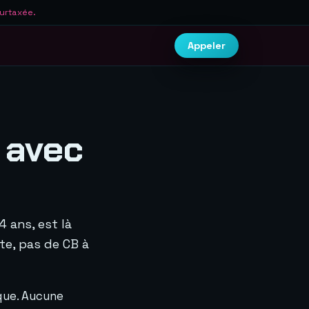
surtaxée.
Appeler
 avec
4 ans, est là
te, pas de CB à
que. Aucune