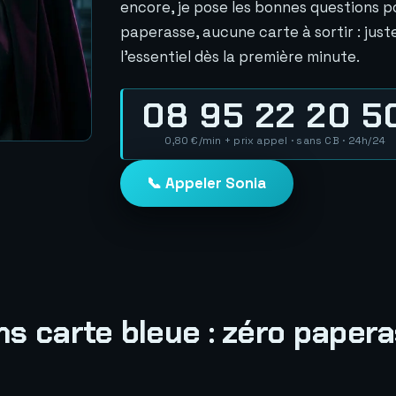
encore, je pose les bonnes questions po
paperasse, aucune carte à sortir : just
l'essentiel dès la première minute.
08 95 22 20 5
0,80 €/min + prix appel · sans CB · 24h/24
📞 Appeler Sonia
ns carte bleue : zéro papera