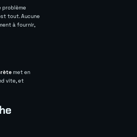
Ce problème
'est tout. Aucune
ent à fournir,
crète
met en
d vite, et
che