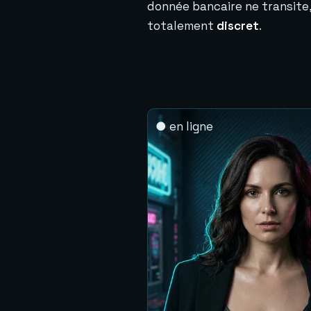
donnée bancaire ne transite,
totalement
discret
.
● en ligne